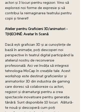
actori și 3 locuri pentru regizori. Vino să 
explorezi noi forme de expresie și să 
contribui la reimaginarea teatrului pentru 
copii și tineret! 
Atelier pentru Graficieni 3D/animatori - 
T(H)ECHNÉ: Avatar în Scenă 
Dacă ești grafician 3D și ai cunoștințe de 
bază în animație, poți descoperi noi 
perspective în teatrul digital participând la 
atelierul nostru de reconversie 
profesională. Aici vei învăța să integrezi 
tehnologia MoCap în creațiile tale. Acest 
workshop este destinat graficienilor și 
animatorilor 3D din industria de gaming 
care doresc să colaboreze cu actori, 
regizori și dramaturgi pentru a crea 
spectacole inovatoare pentru generația 
tânără. Sunt disponibile 10 locuri.  Alătură-
te nouă și descoperă cum poți 