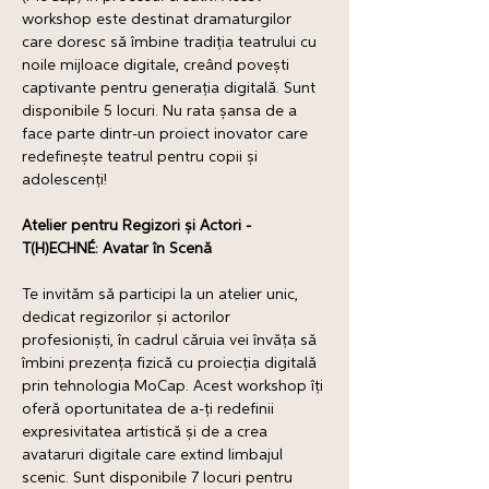
workshop este destinat dramaturgilor 
care doresc să îmbine tradiția teatrului cu 
noile mijloace digitale, creând povești 
captivante pentru generația digitală. Sunt 
disponibile 5 locuri. Nu rata șansa de a 
face parte dintr-un proiect inovator care 
redefinește teatrul pentru copii și 
adolescenți! 
Atelier pentru Regizori și Actori - 
T(H)ECHNÉ: Avatar în Scenă 
Te invităm să participi la un atelier unic, 
dedicat regizorilor și actorilor 
profesioniști, în cadrul căruia vei învăța să 
îmbini prezența fizică cu proiecția digitală 
prin tehnologia MoCap. Acest workshop îți 
oferă oportunitatea de a-ți redefinii 
expresivitatea artistică și de a crea 
avataruri digitale care extind limbajul 
scenic. Sunt disponibile 7 locuri pentru 