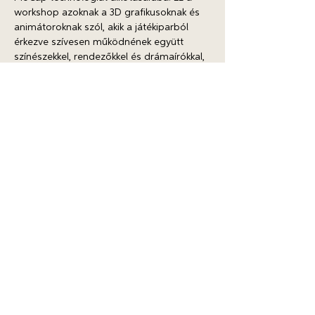
workshop azoknak a 3D grafikusoknak és 
animátoroknak szól, akik a játékiparból 
érkezve szívesen működnének együtt 
színészekkel, rendezőkkel és drámaírókkal, 
hogy innovatív előadásokat hozzanak 
létre a fiatal közönség számára. 10 hely 
érhető el. Csatlakozz hozzánk, és fedezd 
fel, hogyan alakíthatod át a gyerek- és 
ifjúsági színházat a technológia révén! 
Keltsd életre a történeteket lenyűgöző 
digitális világokban, kísérletezz interaktív 
eszközökkel, és válj a színpad kreatív 
jövőjének részévé, ahol a képzelet és a 
digitális innováció határok nélkül találkozik! 
A workshopok ingyenesek, és 4 
alkalomból állnak, mindegyik 3 napos, napi 
6 órában, a következő időpontokban:
Szeptember 26–28. (online: drámaírói 
és 3D grafika/animációs workshop)