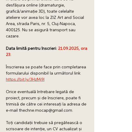
desfășura online (dramaturgie, 
grafică/animație 3D), toate celelalte 
ateliere vor avea loc la ZIZ Art and Social 
Area, strada Paris, nr. 5, Cluj-Napoca, 
400125. Nu se asigură transport sau 
cazare. 
Data limită pentru înscrieri: 
21.09.2025, ora 
23. 
Înscrierea se poate face prin completarea 
formularului disponibil la următorul link: 
https://bit.ly/3HzMj9I
Orice eventuală întrebare legată de 
proiect, precum și de înscriere, poate fi 
trimisă de către cei interesați la adresa de 
e-mail thechne.mocap@gmail.com. 
Toți candidații trebuie să pregătească o 
scrisoare de intenție, un CV actualizat și 