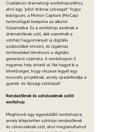
Csatlakozz dramaturgi workshopunkhoz, 
ahol egy "pilot drámai szöveget" fogsz 
kidolgozni, a Motion Capture (MoCap) 
technológiát beépítve az alkotói 
folyamatba. Ez a workshop azoknak a 
drámaíróknak szól, akik szeretnék a 
színház hagyományát új digitális 
eszközökkel ötvözni, és izgalmas 
történeteket létrehozni a digitális 
generáció számára. A workshopon 5 
ingyenes hely érhető el. Ne hagyd ki a 
lehetőséget, hogy részese legyél egy 
innovatív projektnek, amely újradefiniálja a 
gyerek- és ifjúsági színházat! 
Rendezőknek és színészeknek szóló 
workshop
Meghívunk egy egyedülálló workshopra, 
amely kifejezetten színházi rendezőknek 
és színészeknek szól, ahol megtanulhatod 