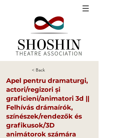
< Back
Apel pentru dramaturgi,
actori/regizori și
graficieni/animatori 3d ||
Felhívás drámaírók,
színészek/rendezők és
grafikusok/3D
animátorok számára