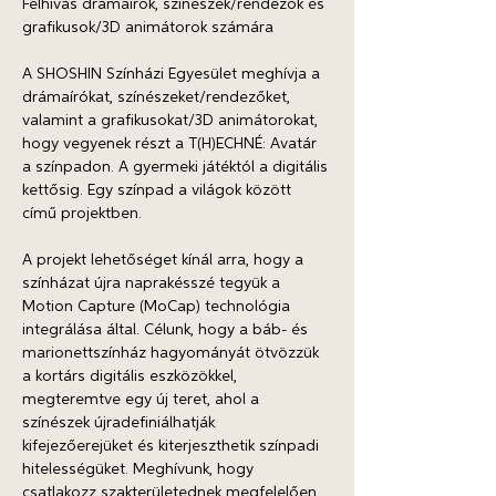
Felhívás drámaírók, színészek/rendezők és 
grafikusok/3D animátorok számára
A SHOSHIN Színházi Egyesület meghívja a 
drámaírókat, színészeket/rendezőket, 
valamint a grafikusokat/3D animátorokat, 
hogy vegyenek részt a T(H)ECHNÉ: Avatár 
a színpadon. A gyermeki játéktól a digitális 
kettősig. Egy színpad a világok között 
című projektben. 
A projekt lehetőséget kínál arra, hogy a 
színházat újra naprakésszé tegyük a 
Motion Capture (MoCap) technológia 
integrálása által. Célunk, hogy a báb- és 
marionettszínház hagyományát ötvözzük 
a kortárs digitális eszközökkel, 
megteremtve egy új teret, ahol a 
színészek újradefiniálhatják 
kifejezőerejüket és kiterjeszthetik színpadi 
hitelességüket. Meghívunk, hogy 
csatlakozz szakterületednek megfelelően 