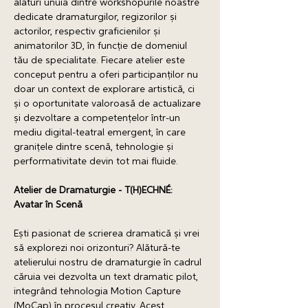
alături unuia dintre workshopurile noastre 
dedicate dramaturgilor, regizorilor și 
actorilor, respectiv graficienilor și 
animatorilor 3D, în funcție de domeniul 
tău de specialitate. Fiecare atelier este 
conceput pentru a oferi participanților nu 
doar un context de explorare artistică, ci 
și o oportunitate valoroasă de actualizare 
și dezvoltare a competențelor într-un 
mediu digital-teatral emergent, în care 
granițele dintre scenă, tehnologie și 
performativitate devin tot mai fluide. 
Atelier de Dramaturgie - T(H)ECHNÉ: 
Avatar în Scenă 
Ești pasionat de scrierea dramatică și vrei 
să explorezi noi orizonturi? Alătură-te 
atelierului nostru de dramaturgie în cadrul 
căruia vei dezvolta un text dramatic pilot, 
integrând tehnologia Motion Capture 
(MoCap) în procesul creativ. Acest 