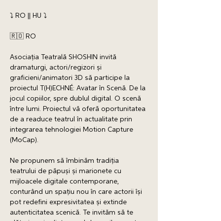
⤵️ RO || HU ⤵️
🇷🇴 RO
Asociația Teatrală SHOSHIN invită 
dramaturgi, actori/regizori și 
graficieni/animatori 3D să participe la 
proiectul T(H)ECHNÉ: Avatar în Scenă. De la 
jocul copiilor, spre dublul digital. O scenă 
între lumi. Proiectul vă oferă oportunitatea 
de a readuce teatrul în actualitate prin 
integrarea tehnologiei Motion Capture 
(MoCap). 
Ne propunem să îmbinăm tradiția 
teatrului de păpuși și marionete cu 
mijloacele digitale contemporane, 
conturând un spațiu nou în care actorii își 
pot redefini expresivitatea și extinde 
autenticitatea scenică. Te invităm să te 