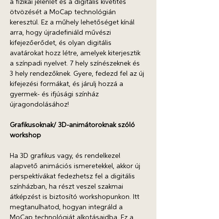
a fizikai jelenlét és a digitális kivetítés 
ötvözését a MoCap technológián 
keresztül. Ez a műhely lehetőséget kínál 
arra, hogy újradefiniáld művészi 
kifejezőerődet, és olyan digitális 
avatárokat hozz létre, amelyek kiterjesztik 
a színpadi nyelvet. 7 hely színészeknek és 
3 hely rendezőknek. Gyere, fedezd fel az új 
kifejezési formákat, és járulj hozzá a 
gyermek- és ifjúsági színház 
újragondolásához!
Grafikusoknak/ 3D-animátoroknak szóló 
workshop 
Ha 3D grafikus vagy, és rendelkezel 
alapvető animációs ismeretekkel, akkor új 
perspektívákat fedezhetsz fel a digitális 
színházban, ha részt veszel szakmai 
átképzést is biztosító workshopunkon. Itt 
megtanulhatod, hogyan integráld a 
MoCap technológiát alkotásaidba. Ez a 