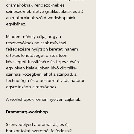
drámaíróknak, rendezőknek és 
színészeknek, illetve grafikusoknak és 3D 
animátoroknak szóló workshopjaink 
egyikéhez. 
Minden műhely célja, hogy a 
résztvevőknek ne csak művészi 
felfedezésre nyújtson keretet, hanem 
értékes lehetőséget biztosítson 
készségeik frissítésére és fejlesztésére 
egy olyan kialakulóban lévő digitális-
színházi közegben, ahol a színpad, a 
technológia és a performativitás határai 
egyre inkább elmosódnak.
A workshopok román nyelven zajlanak.
Dramaturg-workshop
Szenvedélyed a drámaírás, és új 
horizontokat szeretnél felfedezni? 