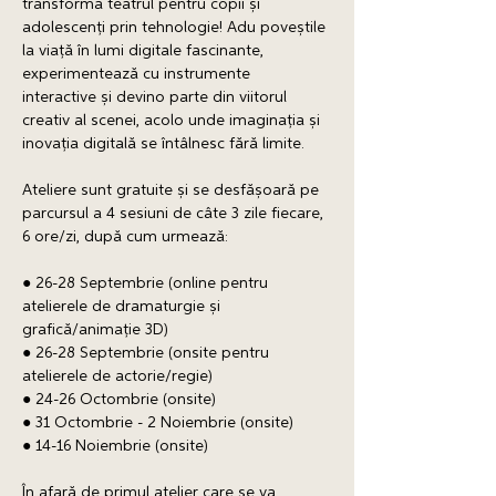
transforma teatrul pentru copii și 
adolescenți prin tehnologie! Adu poveștile 
la viață în lumi digitale fascinante, 
experimentează cu instrumente 
interactive și devino parte din viitorul 
creativ al scenei, acolo unde imaginația și 
inovația digitală se întâlnesc fără limite. 
Ateliere sunt gratuite și se desfășoară pe 
parcursul a 4 sesiuni de câte 3 zile fiecare, 
6 ore/zi, după cum urmează: 
● 26-28 Septembrie (online pentru 
atelierele de dramaturgie și 
grafică/animație 3D) 
● 26-28 Septembrie (onsite pentru 
atelierele de actorie/regie) 
● 24-26 Octombrie (onsite) 
● 31 Octombrie - 2 Noiembrie (onsite) 
● 14-16 Noiembrie (onsite) 
În afară de primul atelier care se va 